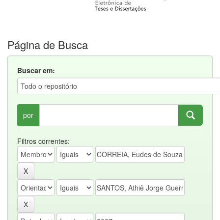
Página de Busca
Buscar em:
por
Filtros correntes: