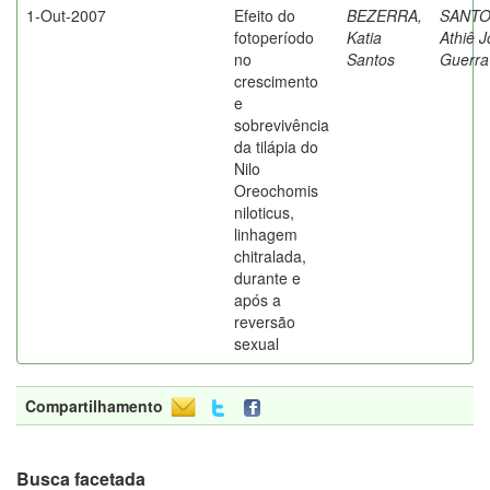
1-Out-2007
Efeito do
BEZERRA,
SANTO
fotoperíodo
Katia
Athiê J
no
Santos
Guerra
crescimento
e
sobrevivência
da tilápia do
Nilo
Oreochomis
niloticus,
linhagem
chitralada,
durante e
após a
reversão
sexual
Compartilhamento
Busca facetada