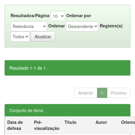
Resultados/Página
Ordenar por
Ordenar
Registro(s)
Resultado 1-1 de 1.
Anterior
1
Próximo
Conjunto de itens:
Data de
Pré-
Título
Autor
Orient
defesa
visualização