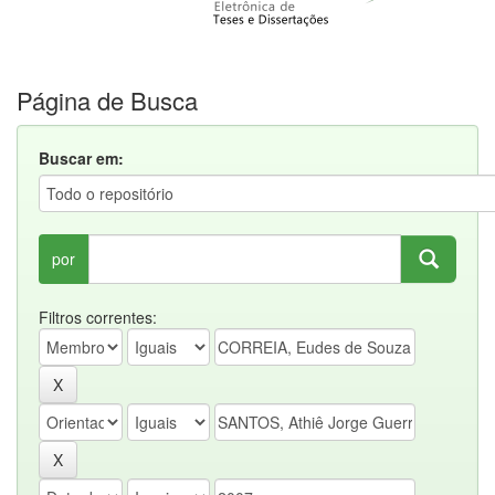
Página de Busca
Buscar em:
por
Filtros correntes: