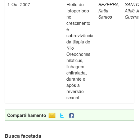
1-Out-2007
Efeito do
BEZERRA,
SANTO
fotoperíodo
Katia
Athiê J
no
Santos
Guerra
crescimento
e
sobrevivência
da tilápia do
Nilo
Oreochomis
niloticus,
linhagem
chitralada,
durante e
após a
reversão
sexual
Compartilhamento
Busca facetada