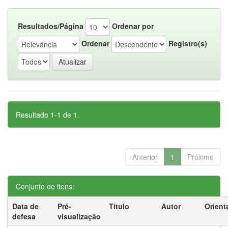
Resultados/Página
Ordenar por
Ordenar
Registro(s)
Resultado 1-1 de 1.
Anterior
1
Próximo
Conjunto de itens:
Data de
Pré-
Título
Autor
Orient
defesa
visualização