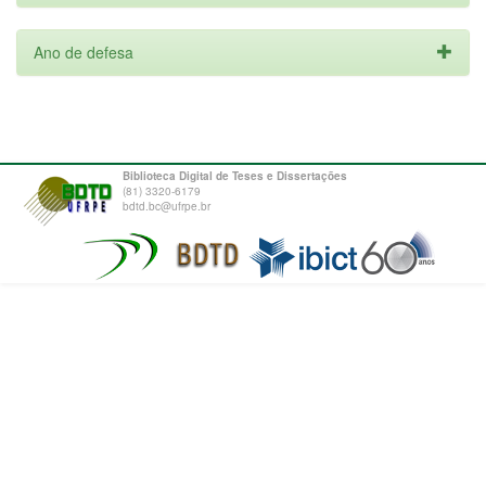
Ano de defesa
Biblioteca Digital de Teses e Dissertações
(81) 3320-6179
bdtd.bc@ufrpe.br