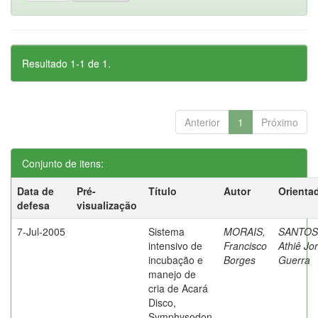
Resultado 1-1 de 1.
Anterior
1
Próximo
Conjunto de itens:
Data de
Pré-
Título
Autor
Orienta
defesa
visualização
7-Jul-2005
Sistema
MORAIS,
SANTOS
intensivo de
Francisco
Athiê Jo
incubação e
Borges
Guerra
manejo de
cria de Acará
Disco,
Symphysodon