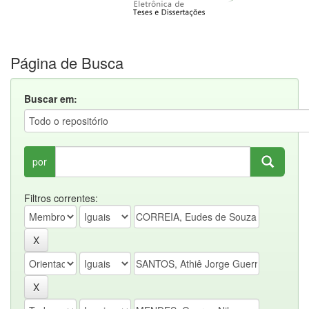
Página de Busca
Buscar em:
por
Filtros correntes: