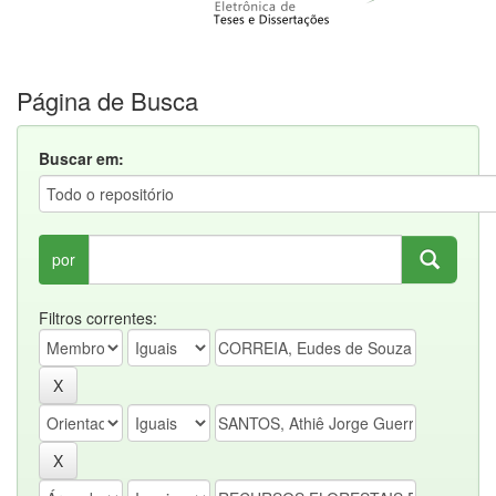
Página de Busca
Buscar em:
por
Filtros correntes: