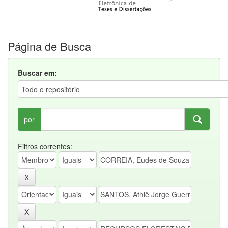
Página de Busca
Buscar em:
por
Filtros correntes: