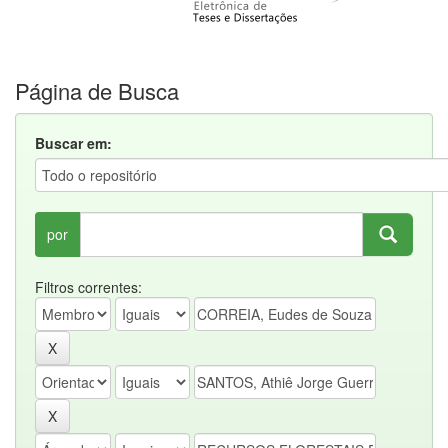
Página de Busca
Buscar em:
por
Filtros correntes: