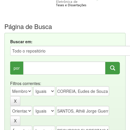
Página de Busca
Buscar em:
por
Filtros correntes: