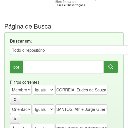
Página de Busca
Buscar em:
por
Filtros correntes: