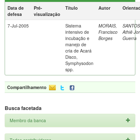
Data de
Pré-
Título
Autor
Orienta
defesa
visualização
7-Jul-2005
Sistema
MORAIS,
SANTOS
intensivo de
Francisco
Athiê Jo
incubação e
Borges
Guerra
manejo de
cria de Acará
Disco,
Symphysodon
spp.
Compartilhamento
Busca facetada
Membro da banca