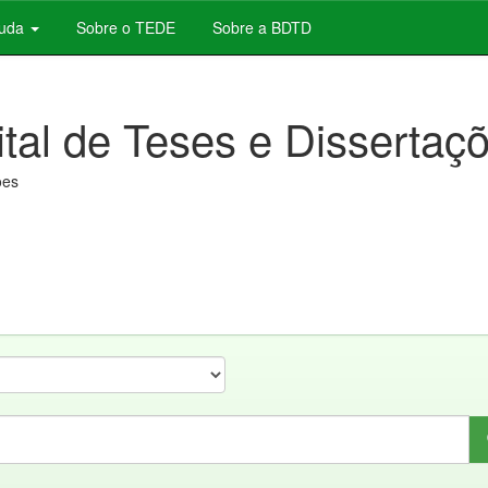
juda
Sobre o TEDE
Sobre a BDTD
ital de Teses e Dissertaç
ões