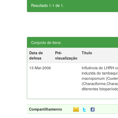
Resultado 1-1 de 1.
Conjunto de itens:
Data de
Pré-
Título
defesa
visualização
13-Mar-2006
Influência do LHRH 
induzida do tambaqu
macropomum (Cuvier
(Characiforme,Chara
diferentes fotoperíod
Compartilhamento