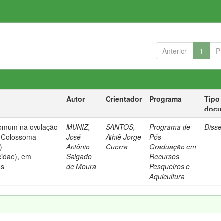
Anterior
1
P
Autor
Orientador
Programa
Tipo
doc
comum na ovulação
MUNIZ,
SANTOS,
Programa de
Diss
i Colossoma
José
Athiê Jorge
Pós-
)
Antônio
Guerra
Graduação em
cidae), em
Salgado
Recursos
os
de Moura
Pesqueiros e
Aquicultura