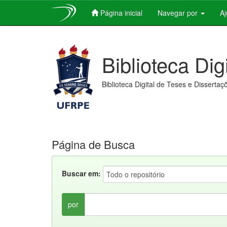
Página inicial
Navegar por
A
Skip
navigation
Biblioteca Dig
Biblioteca Digital de Teses e Dissertaç
Página de Busca
Buscar em:
por