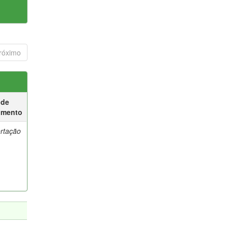
róximo
 de
umento
ertação