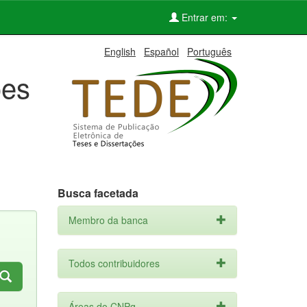
Entrar em:
English
Español
Português
ões
Busca facetada
Membro da banca
Todos contribuidores
Áreas do CNPq