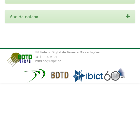
Ano de defesa
Biblioteca Digital de Teses e Dissertações
(81) 3320-6179
bdtd.bc@ufrpe.br