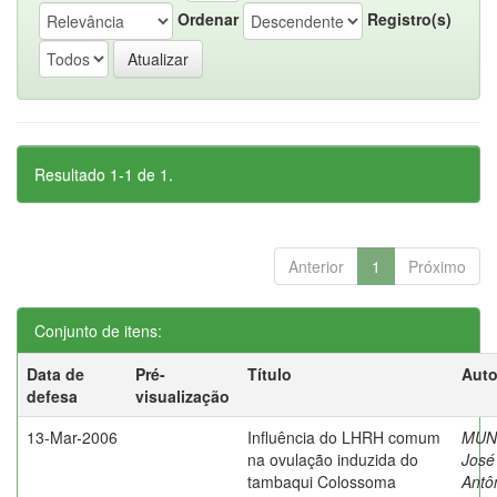
Ordenar
Registro(s)
Resultado 1-1 de 1.
Anterior
1
Próximo
Conjunto de itens:
Data de
Pré-
Título
Auto
defesa
visualização
13-Mar-2006
Influência do LHRH comum
MUN
na ovulação induzida do
José
tambaqui Colossoma
Antô