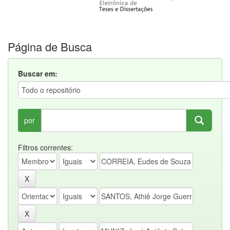
Página de Busca
Buscar em:
por
Filtros correntes: