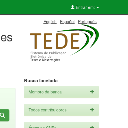
Entrar em:
English
Español
Português
ões
Busca facetada
Membro da banca
Todos contribuidores
Áreas do CNPq