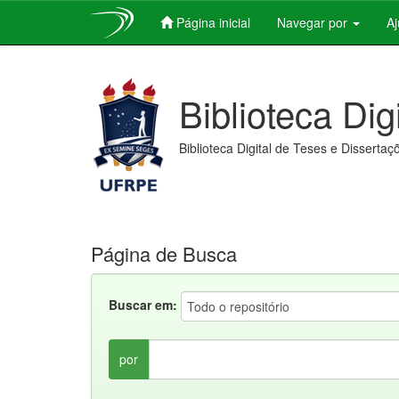
Página inicial
Navegar por
A
Skip
navigation
Biblioteca Dig
Biblioteca Digital de Teses e Dissertaç
Página de Busca
Buscar em:
por