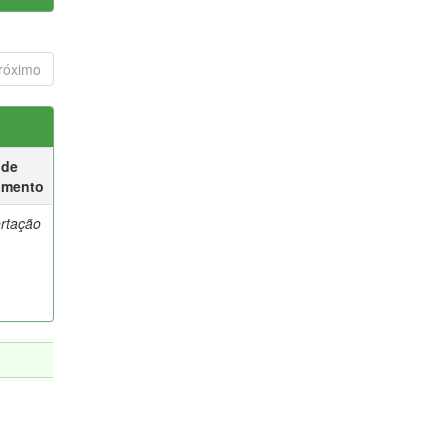
róximo
 de
umento
ertação