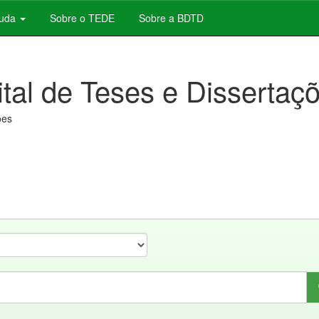
juda
Sobre o TEDE
Sobre a BDTD
ital de Teses e Dissertaç
ões