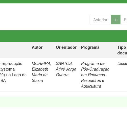
Anterior
1
P
Autor
Orientador
Programa
Tipo
doc
e reprodução
MOREIRA,
SANTOS,
Programa de
Diss
atystoma
Elizabeth
Athiê Jorge
Pós-Graduação
29) no Lago de
Maria de
Guerra
em Recursos
-BA
Souza
Pesqueiros e
Aquicultura