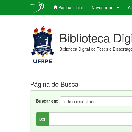
Página inicial
Navegar por
A
Skip
navigation
Biblioteca Dig
Biblioteca Digital de Teses e Dissertaç
Página de Busca
Buscar em:
por