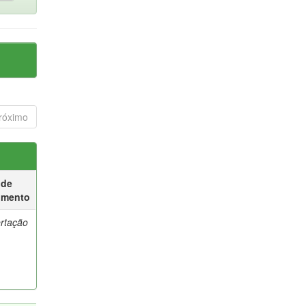
róximo
 de
umento
ertação