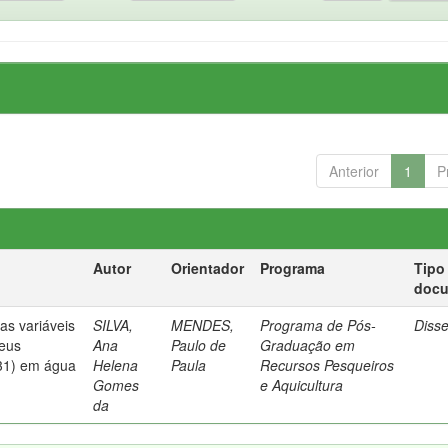
Anterior
1
P
Autor
Orientador
Programa
Tipo
doc
das variáveis
SILVA,
MENDES,
Programa de Pós-
Diss
aeus
Ana
Paulo de
Graduação em
31) em água
Helena
Paula
Recursos Pesqueiros
Gomes
e Aquicultura
da