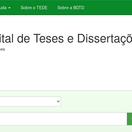
juda
Sobre o TEDE
Sobre a BDTD
ital de Teses e Dissertaç
ões