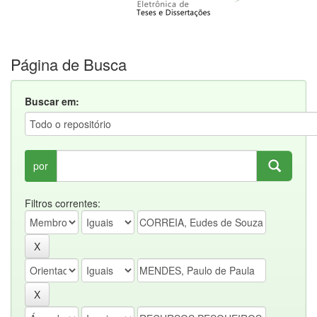
Página de Busca
Buscar em:
por
Filtros correntes: