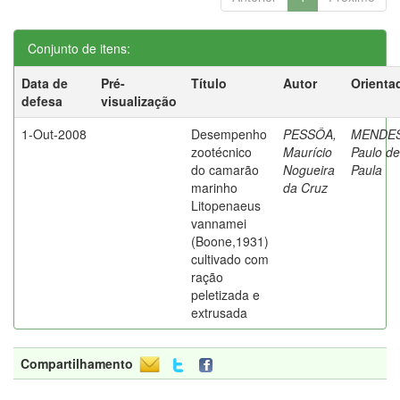
Conjunto de itens:
Data de
Pré-
Título
Autor
Orienta
defesa
visualização
1-Out-2008
Desempenho
PESSÔA,
MENDES
zootécnico
Maurício
Paulo de
do camarão
Nogueira
Paula
marinho
da Cruz
Litopenaeus
vannamei
(Boone,1931)
cultivado com
ração
peletizada e
extrusada
Compartilhamento