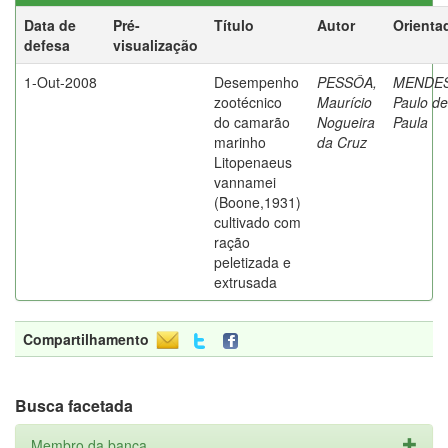
Data de
Pré-
Título
Autor
Orienta
defesa
visualização
1-Out-2008
Desempenho
PESSÔA,
MENDES
zootécnico
Maurício
Paulo de
do camarão
Nogueira
Paula
marinho
da Cruz
Litopenaeus
vannamei
(Boone,1931)
cultivado com
ração
peletizada e
extrusada
Compartilhamento
Busca facetada
Membro da banca