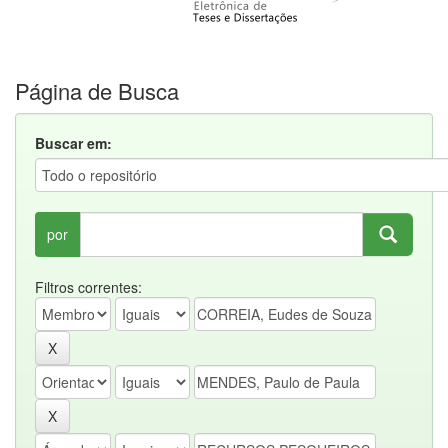
Página de Busca
Buscar em:
por
Filtros correntes: