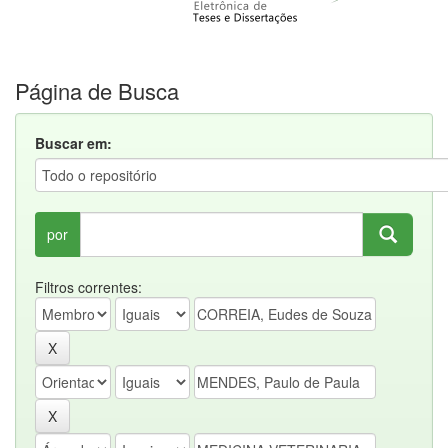
Página de Busca
Buscar em:
por
Filtros correntes: