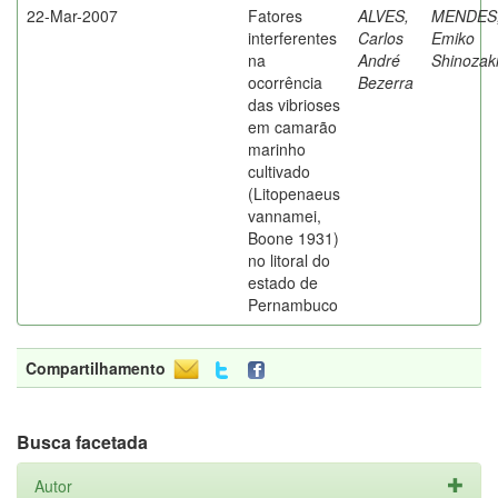
22-Mar-2007
Fatores
ALVES,
MENDES
interferentes
Carlos
Emiko
na
André
Shinozak
ocorrência
Bezerra
das vibrioses
em camarão
marinho
cultivado
(Litopenaeus
vannamei,
Boone 1931)
no litoral do
estado de
Pernambuco
Compartilhamento
Busca facetada
Autor