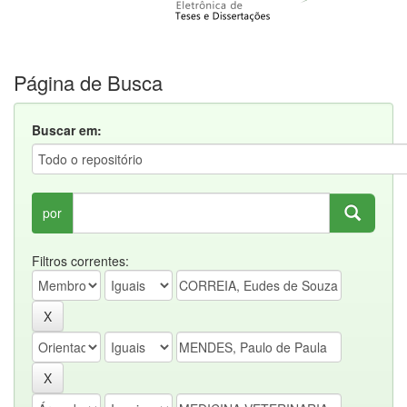
Página de Busca
Buscar em:
por
Filtros correntes: