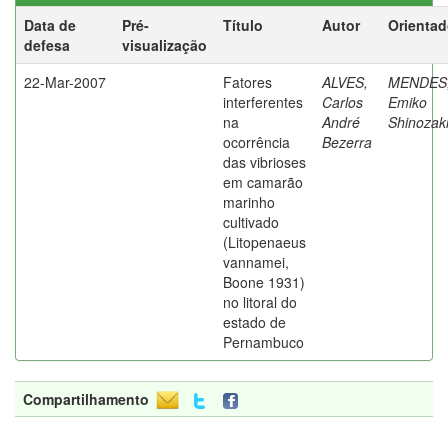
Data de
Pré-
Título
Autor
Orientad
defesa
visualização
22-Mar-2007
Fatores
ALVES,
MENDES
interferentes
Carlos
Emiko
na
André
Shinozak
ocorrência
Bezerra
das vibrioses
em camarão
marinho
cultivado
(Litopenaeus
vannamei,
Boone 1931)
no litoral do
estado de
Pernambuco
Compartilhamento