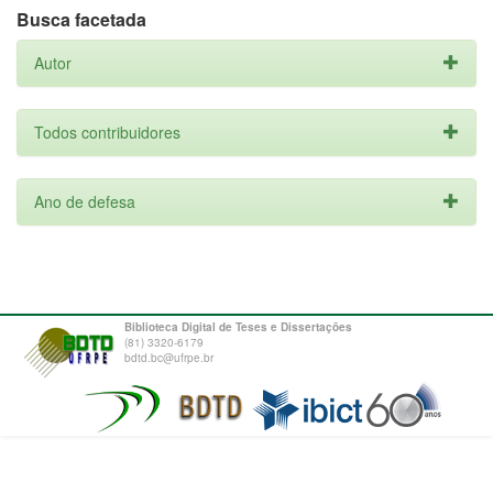
Busca facetada
Autor
Todos contribuidores
Ano de defesa
Biblioteca Digital de Teses e Dissertações
(81) 3320-6179
bdtd.bc@ufrpe.br