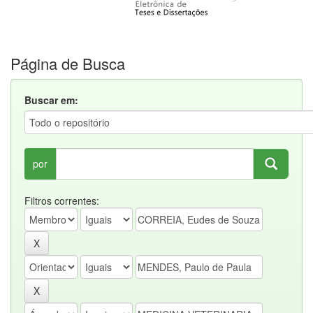
Página de Busca
Buscar em:
por
Filtros correntes: