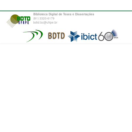
Biblioteca Digital de Teses e Dissertações
(81) 3320-6179
bdtd.bc@ufrpe.br