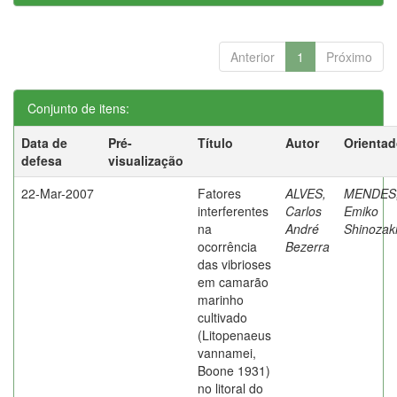
Anterior
1
Próximo
Conjunto de itens:
Data de
Pré-
Título
Autor
Orientad
defesa
visualização
22-Mar-2007
Fatores
ALVES,
MENDES
interferentes
Carlos
Emiko
na
André
Shinozak
ocorrência
Bezerra
das vibrioses
em camarão
marinho
cultivado
(Litopenaeus
vannamei,
Boone 1931)
no litoral do