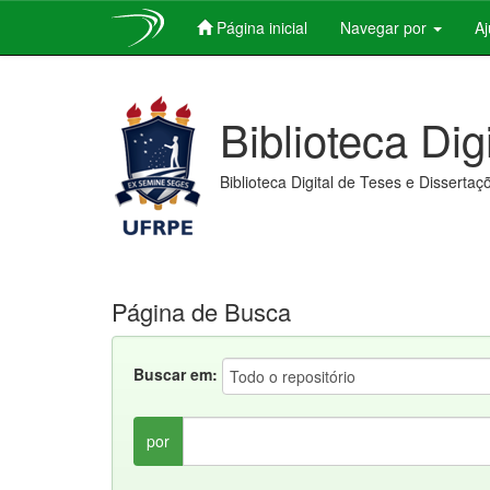
Página inicial
Navegar por
A
Skip
navigation
Biblioteca Dig
Biblioteca Digital de Teses e Dissertaç
Página de Busca
Buscar em:
por