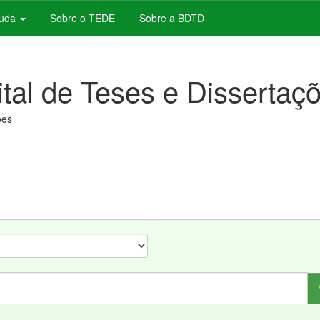
juda
Sobre o TEDE
Sobre a BDTD
ital de Teses e Dissertaç
ões