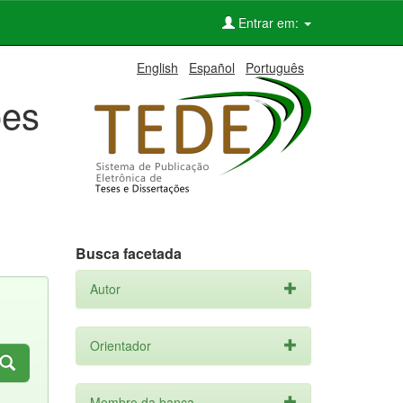
Entrar em:
English
Español
Português
ões
Busca facetada
Autor
Orientador
Membro da banca