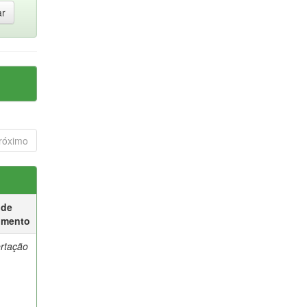
róximo
 de
umento
ertação