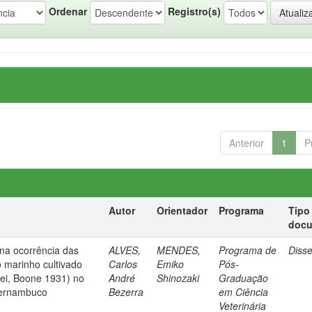
Ordenar
Registro(s)
Anterior
1
P
Autor
Orientador
Programa
Tipo
doc
 na ocorrência das
ALVES,
MENDES,
Programa de
Diss
 marinho cultivado
Carlos
Emiko
Pós-
ei, Boone 1931) no
André
Shinozaki
Graduação
 Pernambuco
Bezerra
em Ciência
Veterinária