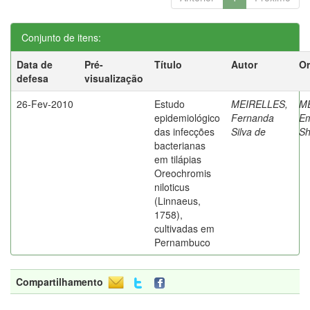
Conjunto de itens:
Data de
Pré-
Título
Autor
Or
defesa
visualização
26-Fev-2010
Estudo
MEIRELLES,
M
epidemiológico
Fernanda
Em
das infecções
Silva de
Sh
bacterianas
em tilápias
Oreochromis
niloticus
(Linnaeus,
1758),
cultivadas em
Pernambuco
Compartilhamento