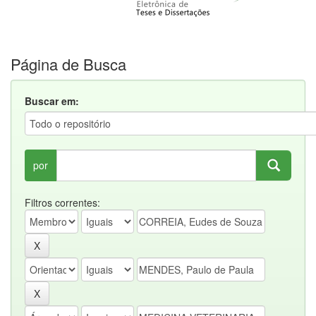
Página de Busca
Buscar em:
por
Filtros correntes: