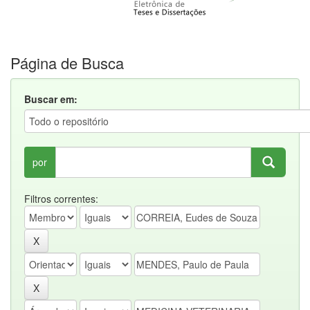
Página de Busca
Buscar em:
por
Filtros correntes: