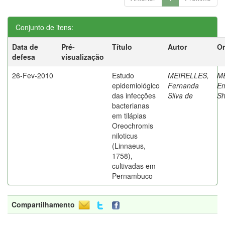
Conjunto de itens:
Data de
Pré-
Título
Autor
Or
defesa
visualização
26-Fev-2010
Estudo
MEIRELLES,
M
epidemiológico
Fernanda
Em
das infecções
Silva de
Sh
bacterianas
em tilápias
Oreochromis
niloticus
(Linnaeus,
1758),
cultivadas em
Pernambuco
Compartilhamento