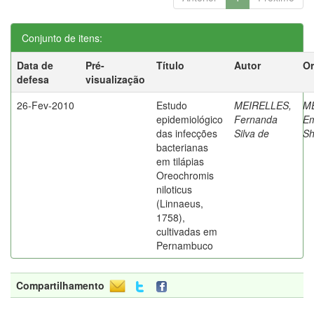
Conjunto de itens:
Data de
Pré-
Título
Autor
Or
defesa
visualização
26-Fev-2010
Estudo
MEIRELLES,
M
epidemiológico
Fernanda
Em
das infecções
Silva de
Sh
bacterianas
em tilápias
Oreochromis
niloticus
(Linnaeus,
1758),
cultivadas em
Pernambuco
Compartilhamento