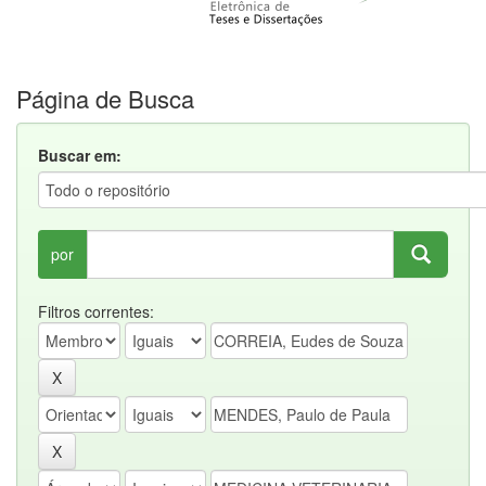
Página de Busca
Buscar em:
por
Filtros correntes: