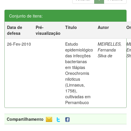
Conjunto de itens:
Data de
Pré-
Título
Autor
Or
defesa
visualização
26-Fev-2010
Estudo
MEIRELLES,
M
epidemiológico
Fernanda
Em
das infecções
Silva de
Sh
bacterianas
em tilápias
Oreochromis
niloticus
(Linnaeus,
1758),
cultivadas em
Pernambuco
Compartilhamento