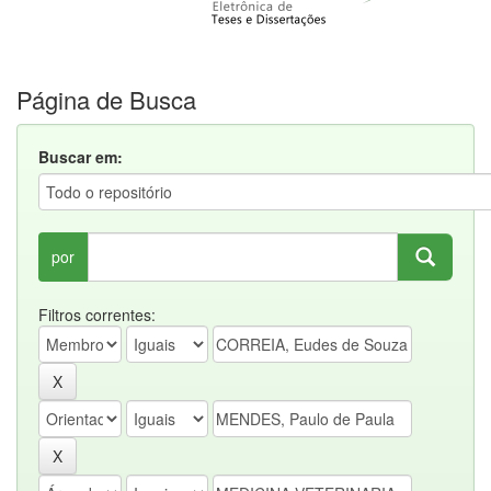
Página de Busca
Buscar em:
por
Filtros correntes: