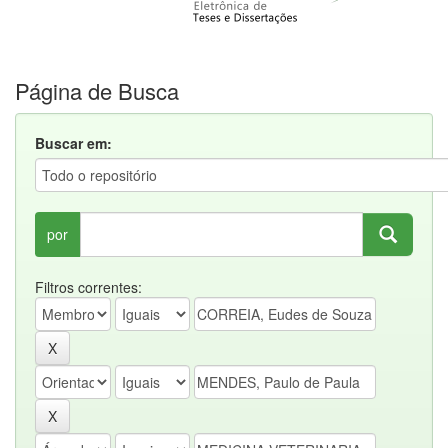
Página de Busca
Buscar em:
por
Filtros correntes: