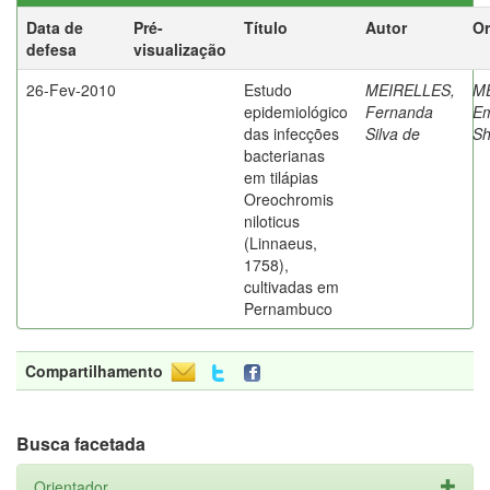
Data de
Pré-
Título
Autor
Or
defesa
visualização
26-Fev-2010
Estudo
MEIRELLES,
M
epidemiológico
Fernanda
Em
das infecções
Silva de
Sh
bacterianas
em tilápias
Oreochromis
niloticus
(Linnaeus,
1758),
cultivadas em
Pernambuco
Compartilhamento
Busca facetada
Orientador