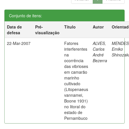
Conjunto de itens:
Data de
Pré-
Título
Autor
Orientad
defesa
visualização
22-Mar-2007
Fatores
ALVES,
MENDES
interferentes
Carlos
Emiko
na
André
Shinozak
ocorrência
Bezerra
das vibrioses
em camarão
marinho
cultivado
(Litopenaeus
vannamei,
Boone 1931)
no litoral do
estado de
Pernambuco