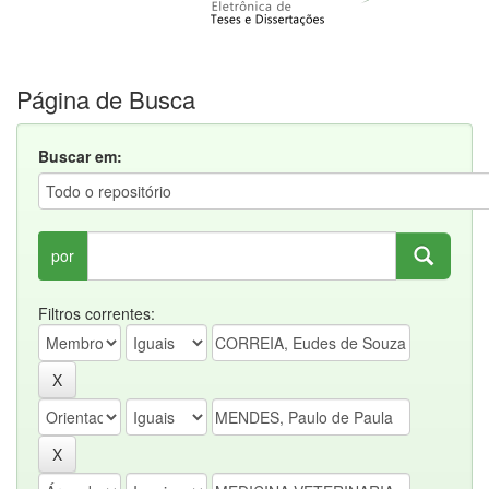
Página de Busca
Buscar em:
por
Filtros correntes: