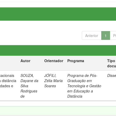
Anterior
1
P
Autor
Orientador
Programa
Tipo
doc
cacionais
SOUZA,
JÓFILI,
Programa de Pós-
Diss
à distância
Dayane da
Zélia Maria
Graduação em
lidades e
Silva
Soares
Tecnologia e Gestão
Rodrigues
em Educação a
de
Distância