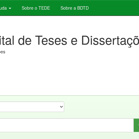
juda
Sobre o TEDE
Sobre a BDTD
ital de Teses e Dissertaç
ões