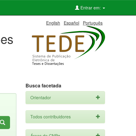
Entrar em:
English
Español
Português
ões
Busca facetada
Orientador
Todos contribuidores
Áreas do CNPq