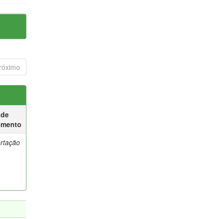
róximo
 de
umento
ertação