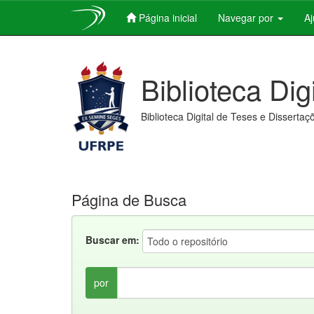
Página inicial
Navegar por
A
Skip
navigation
Biblioteca Dig
Biblioteca Digital de Teses e Dissertaç
Página de Busca
Buscar em:
por