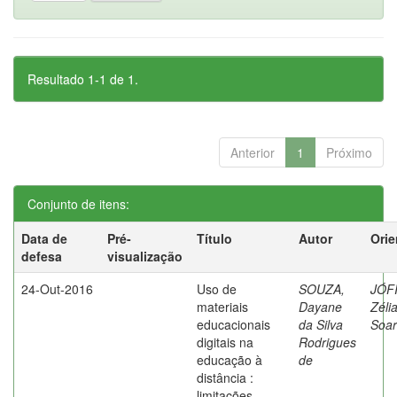
Resultado 1-1 de 1.
Anterior
1
Próximo
Conjunto de itens:
Data de
Pré-
Título
Autor
Orie
defesa
visualização
24-Out-2016
Uso de
SOUZA,
JÓFI
materiais
Dayane
Zéli
educacionais
da Silva
Soar
digitais na
Rodrigues
educação à
de
distância :
limitações,