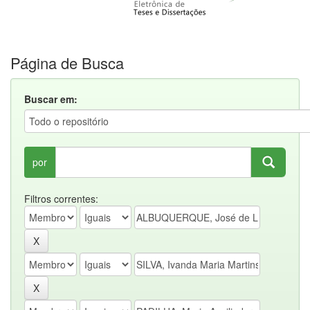
Página de Busca
Buscar em:
por
Filtros correntes: