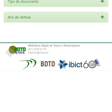
Tipo de documento
Ano de defesa
Biblioteca Digital de Teses e Dissertações
(81) 3320-6179
bdtd.bc@ufrpe.br