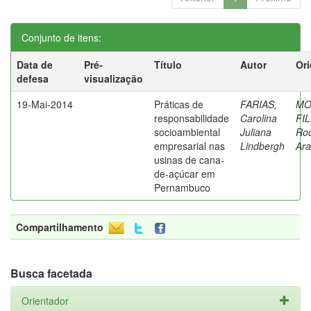
Conjunto de itens:
Data de
Pré-
Título
Autor
Ori
defesa
visualização
19-Mai-2014
Práticas de
FARIAS,
MO
responsabilidade
Carolina
FI
socioambiental
Juliana
Rod
empresarial nas
Lindbergh
Ara
usinas de cana-
de-açúcar em
Pernambuco
Compartilhamento
Busca facetada
Orientador