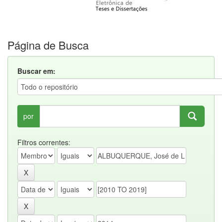
Página de Busca
Buscar em:
por
Filtros correntes: