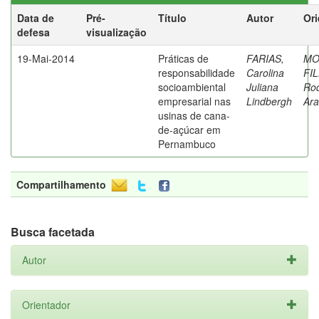
Data de
Pré-
Título
Autor
Ori
defesa
visualização
19-Mai-2014
Práticas de
FARIAS,
MO
responsabilidade
Carolina
FI
socioambiental
Juliana
Rod
empresarial nas
Lindbergh
Ara
usinas de cana-
de-açúcar em
Pernambuco
Compartilhamento
Busca facetada
Autor
Orientador