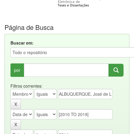
Página de Busca
Buscar em:
por
Filtros correntes: