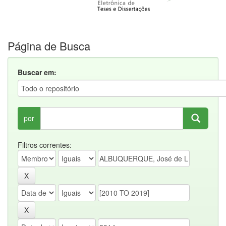
Página de Busca
Buscar em:
por
Filtros correntes: