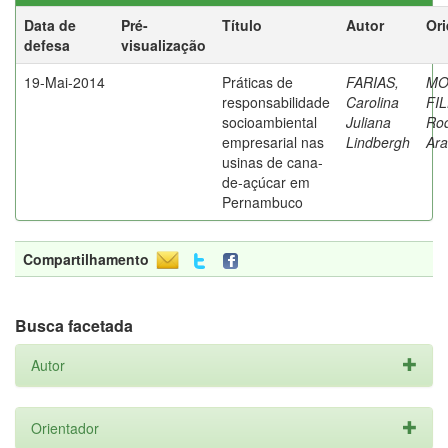
Data de
Pré-
Título
Autor
Ori
defesa
visualização
19-Mai-2014
Práticas de
FARIAS,
MO
responsabilidade
Carolina
FI
socioambiental
Juliana
Rod
empresarial nas
Lindbergh
Ara
usinas de cana-
de-açúcar em
Pernambuco
Compartilhamento
Busca facetada
Autor
Orientador