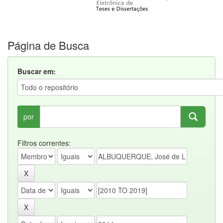
Página de Busca
Buscar em:
por
Filtros correntes: