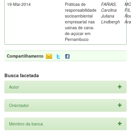
19-Mai-2014
Práticas de
FARIAS,
MO
responsabilidade
Carolina
FI
socioambiental
Juliana
Rod
empresarial nas
Lindbergh
Ara
usinas de cana-
de-açúcar em
Pernambuco
Compartilhamento
Busca facetada
Autor
Orientador
Membro da banca