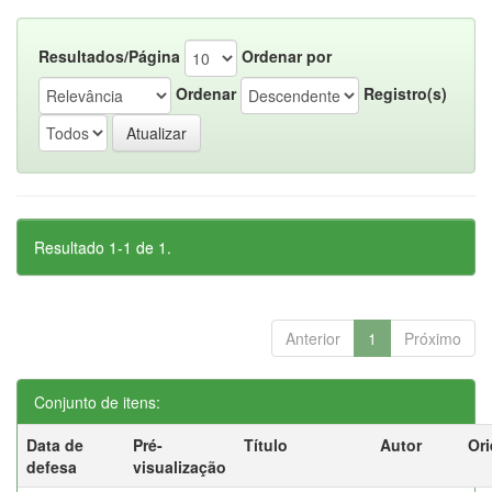
Resultados/Página
Ordenar por
Ordenar
Registro(s)
Resultado 1-1 de 1.
Anterior
1
Próximo
Conjunto de itens:
Data de
Pré-
Título
Autor
Ori
defesa
visualização