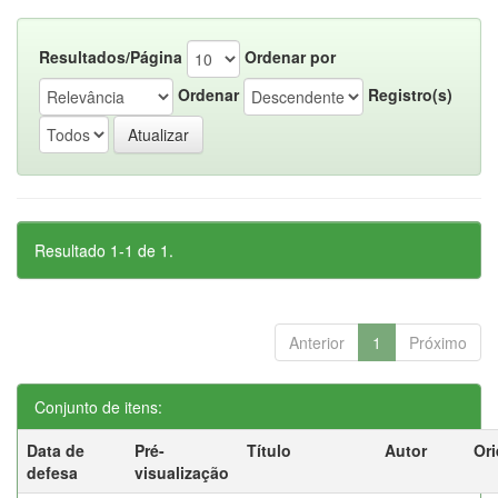
Resultados/Página
Ordenar por
Ordenar
Registro(s)
Resultado 1-1 de 1.
Anterior
1
Próximo
Conjunto de itens:
Data de
Pré-
Título
Autor
Ori
defesa
visualização