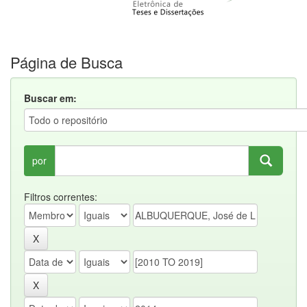
Página de Busca
Buscar em:
por
Filtros correntes: