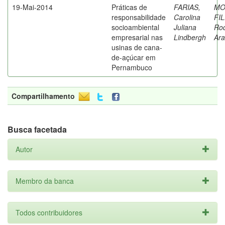
19-Mai-2014
Práticas de
FARIAS,
MO
responsabilidade
Carolina
FI
socioambiental
Juliana
Rod
empresarial nas
Lindbergh
Ara
usinas de cana-
de-açúcar em
Pernambuco
Compartilhamento
Busca facetada
Autor
Membro da banca
Todos contribuidores