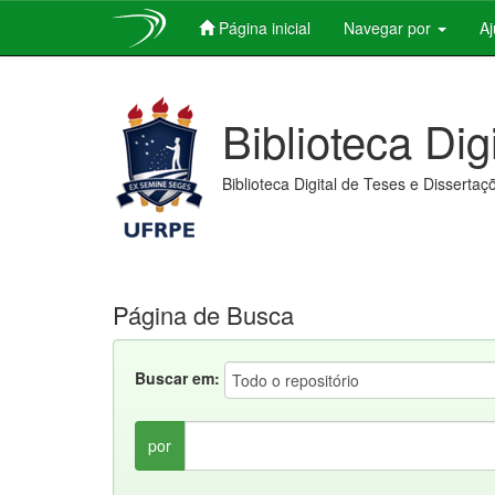
Página inicial
Navegar por
A
Skip
navigation
Biblioteca Dig
Biblioteca Digital de Teses e Dissertaç
Página de Busca
Buscar em:
por