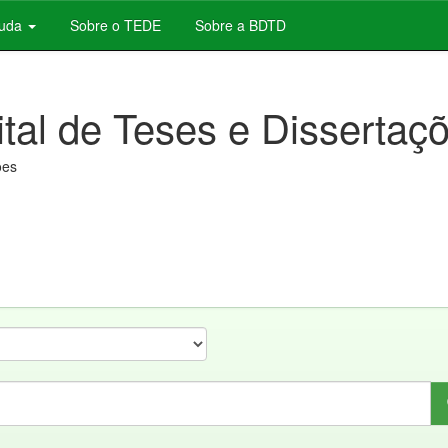
juda
Sobre o TEDE
Sobre a BDTD
ital de Teses e Dissertaç
ões