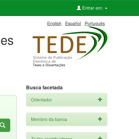
Entrar em:
English
Español
Português
ões
Busca facetada
Orientador
Membro da banca
Todos contribuidores