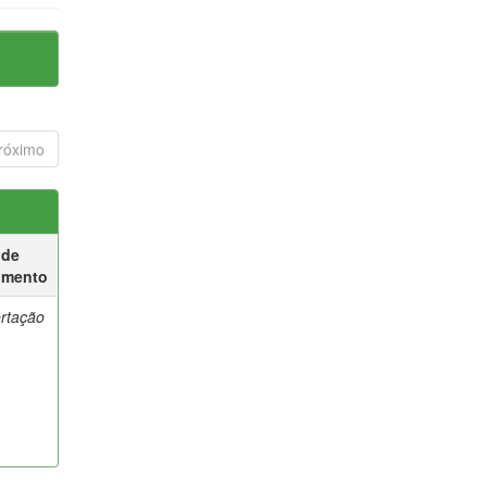
róximo
 de
umento
ertação