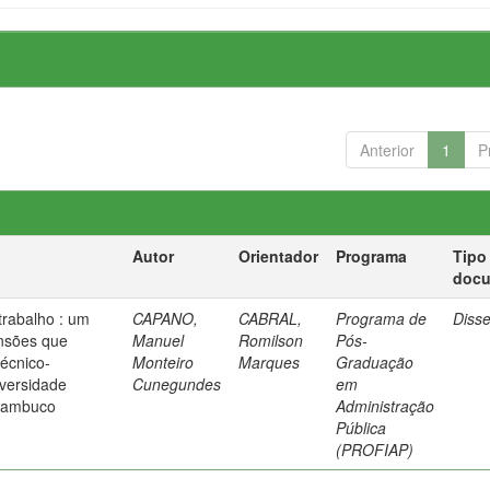
Anterior
1
P
Autor
Orientador
Programa
Tipo
doc
trabalho : um
CAPANO,
CABRAL,
Programa de
Diss
nsões que
Manuel
Romilson
Pós-
técnico-
Monteiro
Marques
Graduação
iversidade
Cunegundes
em
rnambuco
Administração
Pública
(PROFIAP)