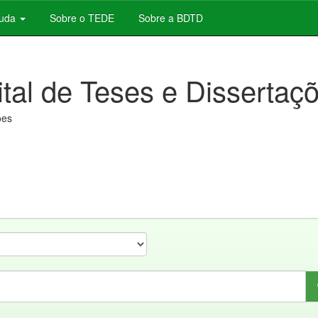
juda
Sobre o TEDE
Sobre a BDTD
ital de Teses e Dissertaç
ões