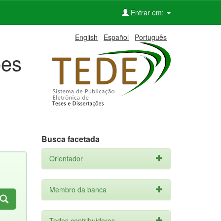
Entrar em:
English
Español
Português
ões
Busca facetada
Orientador
Membro da banca
Todos contribuidores