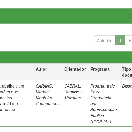
Anterior
1
P
Autor
Orientador
Programa
Tipo
doc
trabalho : um
CAPANO,
CABRAL,
Programa de
Diss
nsões que
Manuel
Romilson
Pós-
técnico-
Monteiro
Marques
Graduação
iversidade
Cunegundes
em
rnambuco
Administração
Pública
(PROFIAP)