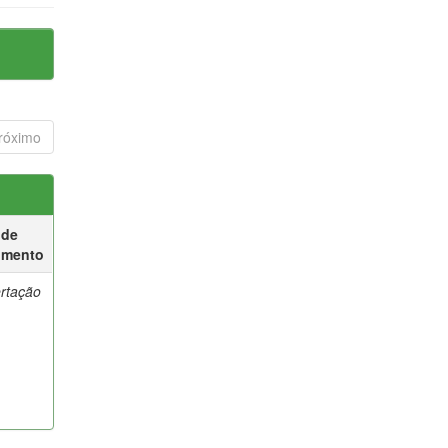
róximo
 de
umento
ertação