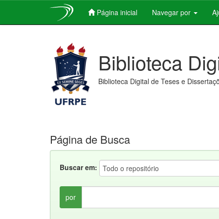
Página inicial
Navegar por
A
Skip
navigation
Biblioteca Dig
Biblioteca Digital de Teses e Dissertaç
Página de Busca
Buscar em:
por