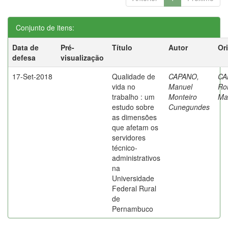
Conjunto de itens:
Data de
Pré-
Título
Autor
Or
defesa
visualização
17-Set-2018
Qualidade de
CAPANO,
CA
vida no
Manuel
Ro
trabalho : um
Monteiro
Ma
estudo sobre
Cunegundes
as dimensões
que afetam os
servidores
técnico-
administrativos
na
Universidade
Federal Rural
de
Pernambuco