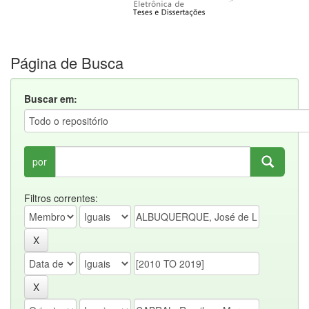
Página de Busca
Buscar em:
por
Filtros correntes: