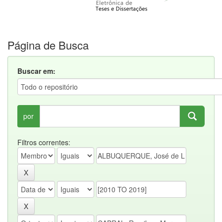
Página de Busca
Buscar em:
por
Filtros correntes: