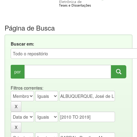
Página de Busca
Buscar em:
por
Filtros correntes: