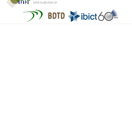
bdtd.bc@ufrpe.br