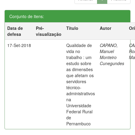
Conjunto de itens:
Data de
Pré-
Título
Autor
Or
defesa
visualização
17-Set-2018
Qualidade de
CAPANO,
CA
vida no
Manuel
Ro
trabalho : um
Monteiro
Ma
estudo sobre
Cunegundes
as dimensões
que afetam os
servidores
técnico-
administrativos
na
Universidade
Federal Rural
de
Pernambuco