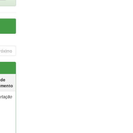
róximo
 de
umento
ertação