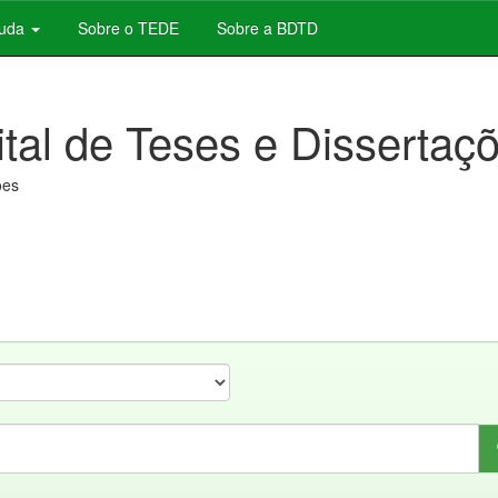
juda
Sobre o TEDE
Sobre a BDTD
ital de Teses e Dissertaç
ões