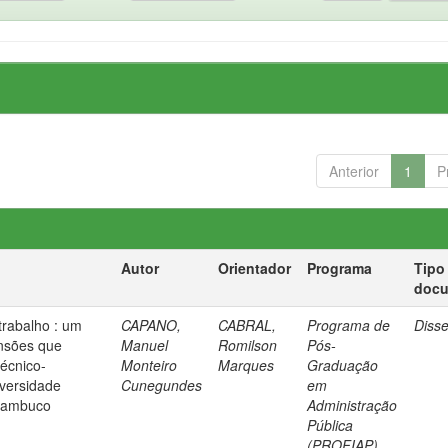
Anterior
1
P
Autor
Orientador
Programa
Tipo
doc
trabalho : um
CAPANO,
CABRAL,
Programa de
Diss
nsões que
Manuel
Romilson
Pós-
técnico-
Monteiro
Marques
Graduação
iversidade
Cunegundes
em
rnambuco
Administração
Pública
(PROFIAP)