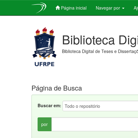
Página inicial
Navegar por
A
Skip
navigation
Biblioteca Dig
Biblioteca Digital de Teses e Dissertaç
Página de Busca
Buscar em:
por