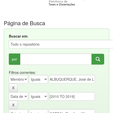
Página de Busca
Buscar em:
por
Filtros correntes: