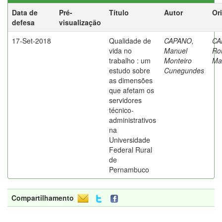
Data de
Pré-
Título
Autor
Or
defesa
visualização
17-Set-2018
Qualidade de
CAPANO,
CA
vida no
Manuel
Ro
trabalho : um
Monteiro
Ma
estudo sobre
Cunegundes
as dimensões
que afetam os
servidores
técnico-
administrativos
na
Universidade
Federal Rural
de
Pernambuco
Compartilhamento