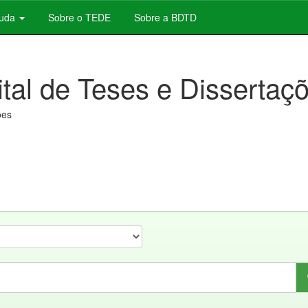
juda
Sobre o TEDE
Sobre a BDTD
ital de Teses e Dissertaç
ões