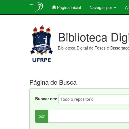
Página inicial
Navegar por
A
Skip
navigation
Biblioteca Dig
Biblioteca Digital de Teses e Dissertaç
Página de Busca
Buscar em:
por