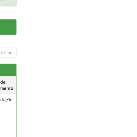
róximo
 de
umento
ertação