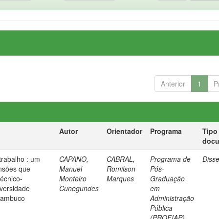
Anterior
1
P
Autor
Orientador
Programa
Tipo
doc
trabalho : um
CAPANO,
CABRAL,
Programa de
Diss
nsões que
Manuel
Romilson
Pós-
técnico-
Monteiro
Marques
Graduação
iversidade
Cunegundes
em
rnambuco
Administração
Pública
(PROFIAP)