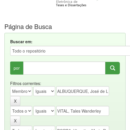
Página de Busca
Buscar em:
por
Filtros correntes: