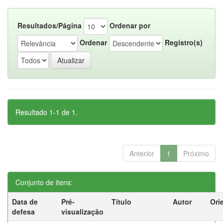
Resultados/Página
Ordenar por
Ordenar
Registro(s)
Resultado 1-1 de 1.
Anterior
1
Próximo
Conjunto de itens:
Data de
Pré-
Título
Autor
Ori
defesa
visualização