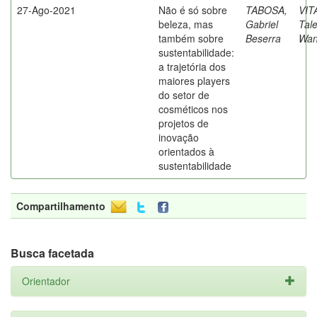
27-Ago-2021
Não é só sobre
TABOSA,
VIT
beleza, mas
Gabriel
Tal
também sobre
Beserra
Wan
sustentabilidade:
a trajetória dos
maiores players
do setor de
cosméticos nos
projetos de
inovação
orientados à
sustentabilidade
Compartilhamento
Busca facetada
Orientador