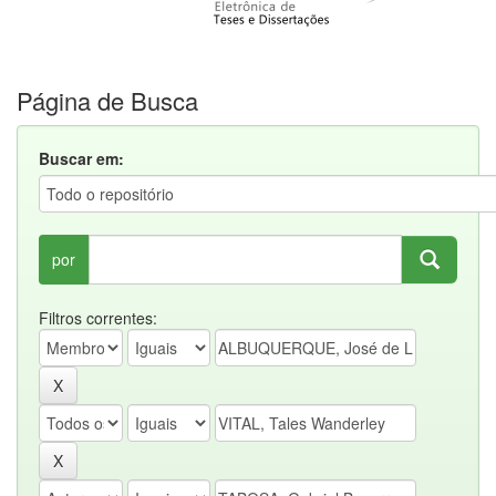
Página de Busca
Buscar em:
por
Filtros correntes: