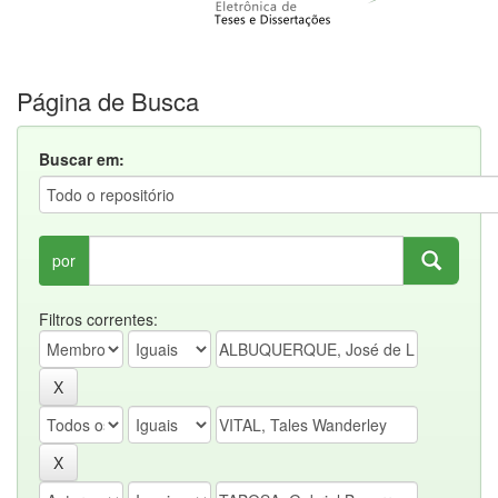
Página de Busca
Buscar em:
por
Filtros correntes: