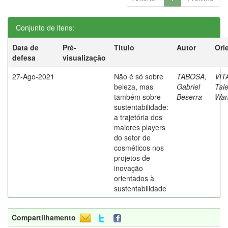
Conjunto de itens:
Data de
Pré-
Título
Autor
Ori
defesa
visualização
27-Ago-2021
Não é só sobre
TABOSA,
VIT
beleza, mas
Gabriel
Tal
também sobre
Beserra
Wan
sustentabilidade:
a trajetória dos
maiores players
do setor de
cosméticos nos
projetos de
inovação
orientados à
sustentabilidade
Compartilhamento