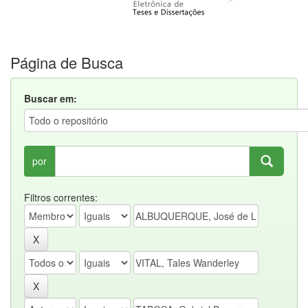
Página de Busca
Buscar em:
por
Filtros correntes: