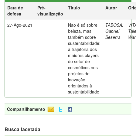
Data de
Pré-
Título
Autor
Ori
defesa
visualização
27-Ago-2021
Não é só sobre
TABOSA,
VIT
beleza, mas
Gabriel
Tal
também sobre
Beserra
Wan
sustentabilidade:
a trajetória dos
maiores players
do setor de
cosméticos nos
projetos de
inovação
orientados à
sustentabilidade
Compartilhamento
Busca facetada