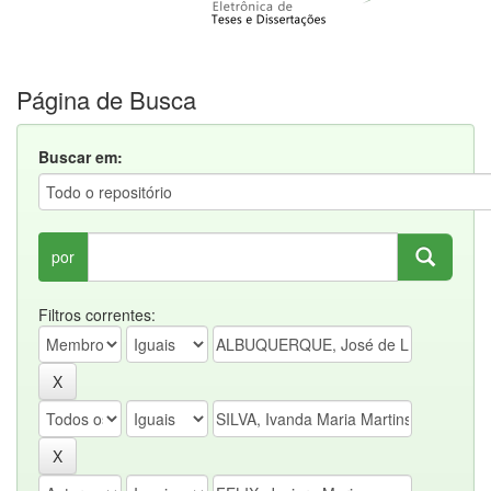
Página de Busca
Buscar em:
por
Filtros correntes: