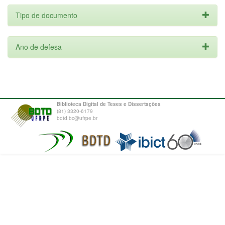
Tipo de documento
Ano de defesa
Biblioteca Digital de Teses e Dissertações
(81) 3320-6179
bdtd.bc@ufrpe.br