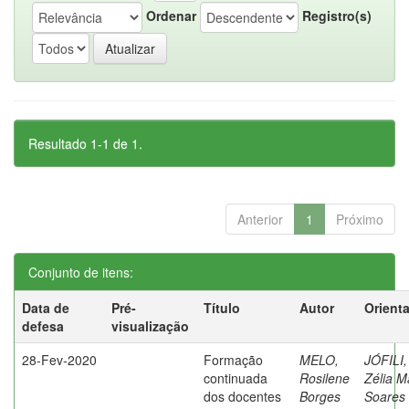
Ordenar
Registro(s)
Resultado 1-1 de 1.
Anterior
1
Próximo
Conjunto de itens:
Data de
Pré-
Título
Autor
Orient
defesa
visualização
28-Fev-2020
Formação
MELO,
JÓFILI,
continuada
Rosilene
Zélia M
dos docentes
Borges
Soares