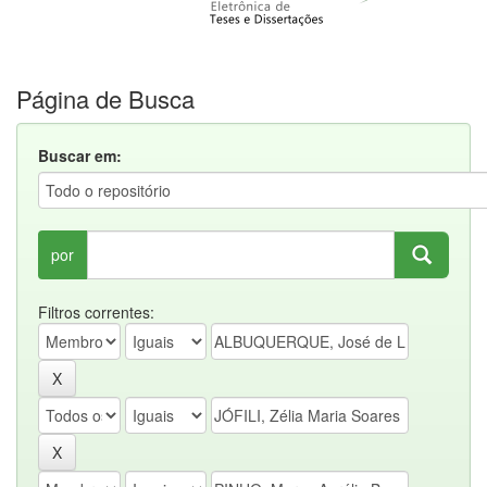
Página de Busca
Buscar em:
por
Filtros correntes: