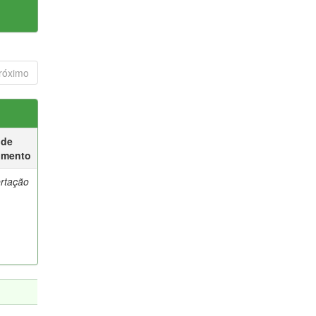
róximo
 de
umento
ertação