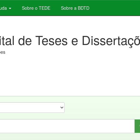
juda
Sobre o TEDE
Sobre a BDTD
ital de Teses e Dissertaç
ões