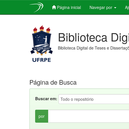
Página inicial
Navegar por
A
Skip
navigation
Biblioteca Dig
Biblioteca Digital de Teses e Dissertaç
Página de Busca
Buscar em:
por