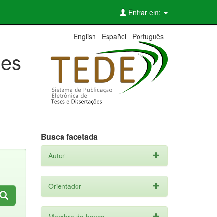
Entrar em:
English
Español
Português
ões
Busca facetada
Autor
Orientador
Membro da banca