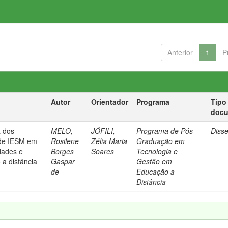
Anterior
1
P
Autor
Orientador
Programa
Tipo
doc
 dos
MELO,
JÓFILI,
Programa de Pós-
Diss
ade IESM em
Rosilene
Zélia Maria
Graduação em
dades e
Borges
Soares
Tecnologia e
 a distância
Gaspar
Gestão em
de
Educação a
Distância