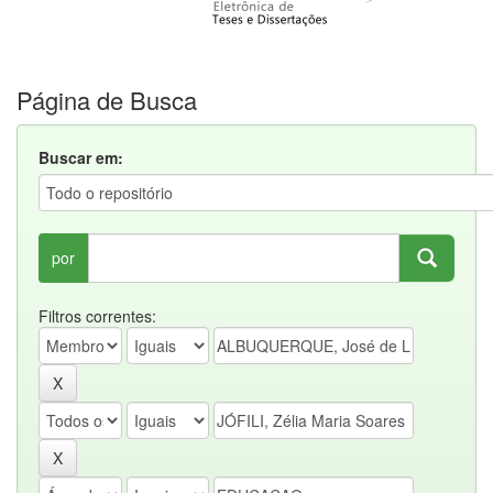
Página de Busca
Buscar em:
por
Filtros correntes: