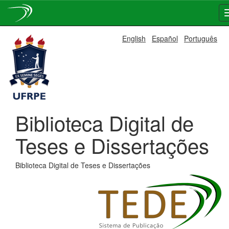
Skip
English
Español
Português
navigation
Biblioteca Digital de
Teses e Dissertações
Biblioteca Digital de Teses e Dissertações