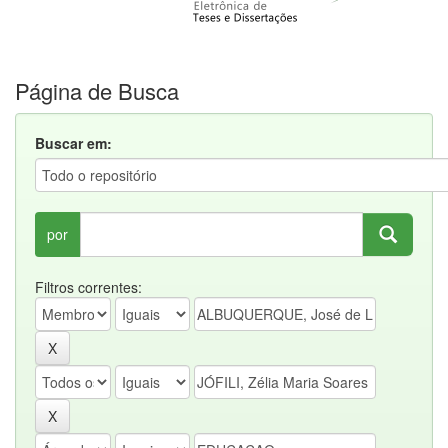
Página de Busca
Buscar em:
por
Filtros correntes: