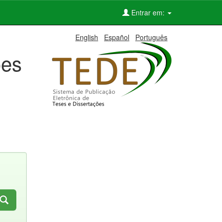
Entrar em:
English
Español
Português
ões