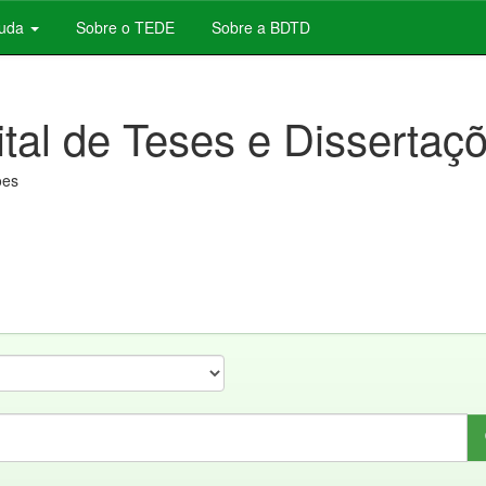
juda
Sobre o TEDE
Sobre a BDTD
ital de Teses e Dissertaç
ões