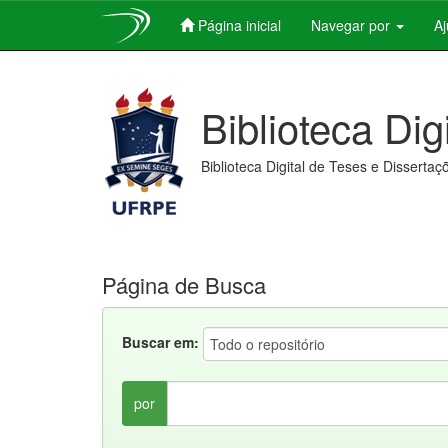
Página inicial
Navegar por
A
Skip
navigation
Biblioteca Dig
Biblioteca Digital de Teses e Dissertaç
Página de Busca
Buscar em:
por