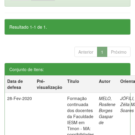
Resultado 1-1 de 1.
Anterior
1
Próximo
Conjunto de itens:
Data de
Pré-
Título
Autor
Orient
defesa
visualização
28-Fev-2020
Formação
MELO,
JÓFILI,
continuada
Rosilene
Zélia M
dos docentes
Borges
Soares
da Faculdade
Gaspar
IESM em
de
Timon - MA:
possibilidades