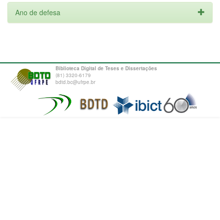
Ano de defesa
Biblioteca Digital de Teses e Dissertações
(81) 3320-6179
bdtd.bc@ufrpe.br