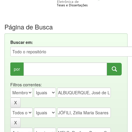
Página de Busca
Buscar em:
por
Filtros correntes: